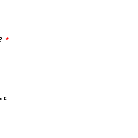
и?
*
 с